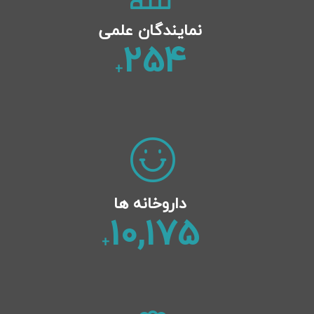
نمایندگان علمی
282
+
داروخانه ها
11,300
+